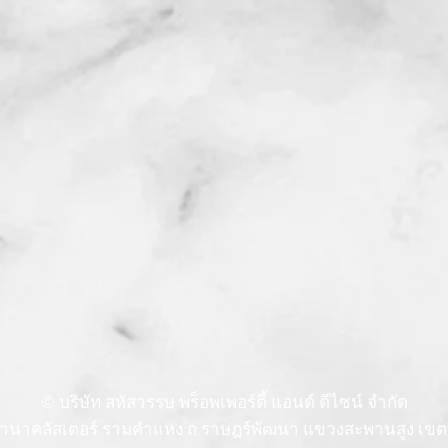
© บริษัท สหัสวรรษ พร็อพเพอร์ตี้ แอนด์ ดีไซน์ จำกัด
นอวานาคลัสเตอร์ รามคำแหง ถ.ราษฎร์พัฒนา แขวงสะพานสูง เขต