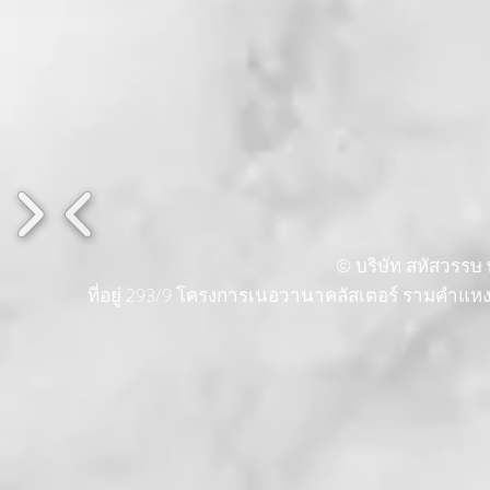
© บริษัท สหัสวรรษ พ
ที่อยู่ 293/9 โครงการเนอวานาคลัสเตอร์ รามคำแ