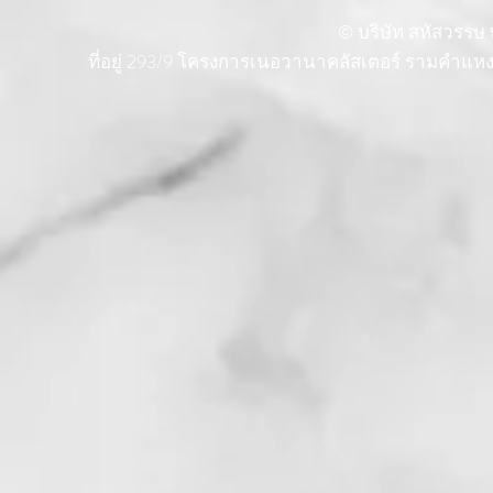
© บริษัท สหัสวรรษ พ
ที่อยู่ 293/9 โครงการเนอวานาคลัสเตอร์ รามคำแ