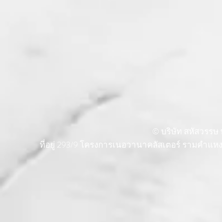
© บริษัท สหัสวรรษ พ
ที่อยู่ 293/9 โครงการเนอวานาคลัสเตอร์ รามคำแ