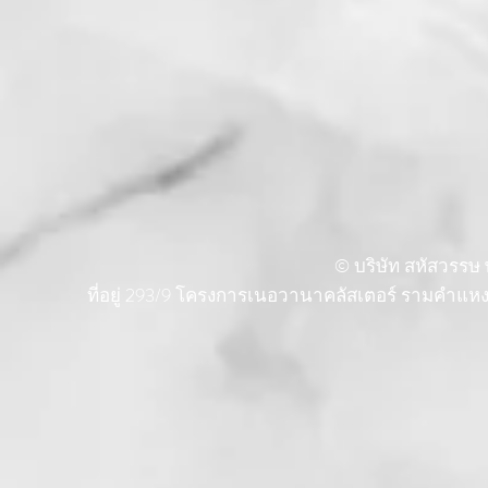
© บริษัท สหัสวรรษ พ
ที่อยู่ 293/9 โครงการเนอวานาคลัสเตอร์ รามคำแ