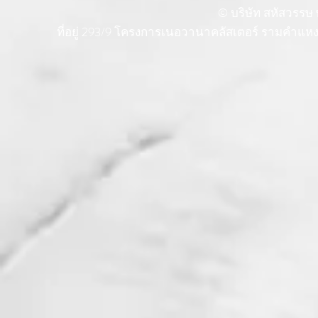
© บริษัท สหัสวรรษ พ
ที่อยู่ 293/9 โครงการเนอวานาคลัสเตอร์ รามคำแ