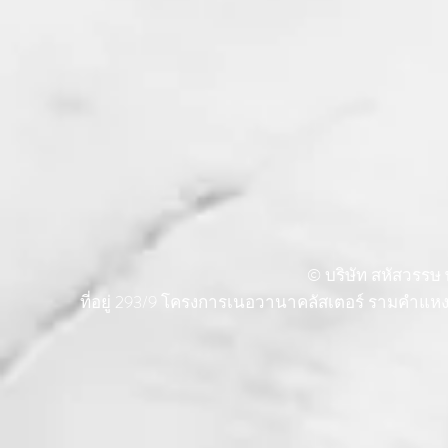
© บริษัท สหัสวรรษ พ
ที่อยู่ 293/9 โครงการเนอวานาคลัสเตอร์ รามคำแ