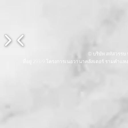
© บริษัท สหัสวรรษ พ
ที่อยู่ 293/9 โครงการเนอวานาคลัสเตอร์ รามคำแ