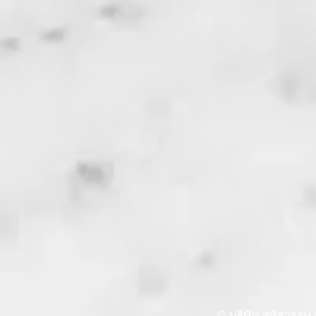
© บริษัท สหัสวรรษ พ