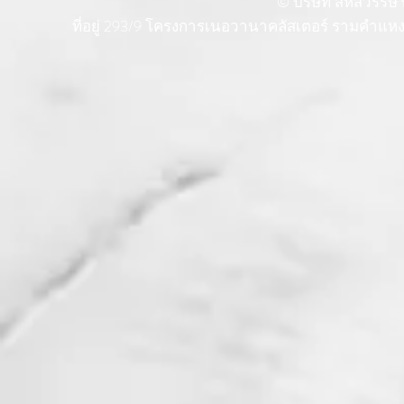
© บริษัท สหัสวรรษ พ
ที่อยู่ 293/9 โครงการเนอวานาคลัสเตอร์ รามคำแ